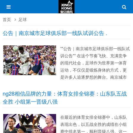
首页
足球
公告｜南京城市足球俱乐部一线队试训公告 ​​​.
**公告｜南京城市足球俱乐部一线队试
训公告** 在这个节奏飞快、充满竞争
的现代社会，足球作为世界第一体育
运动，不仅仅是锻炼身体的方式，更
是许多人追逐梦想的舞台。南京城市
足球俱乐部作为一个充满活力与潜力
的足球俱乐部，近期发布了一项引人
ng28相信品牌的力量：体育女排全锦赛：山东队五战
注目的公告——一线队试训公告。这
全胜 小组第一晋级八强
次试训，不仅是对一线队实力的一...
在最近的体育女排全锦赛中，山东队
表现出色，以五战全胜的成绩在小组
赛中排名第一，顺利晋级八强。这一