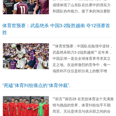
成绩体现了山东队在比赛中的强实力
和团队协作能力。接下来的淘汰赛阶
段，将考验各队的稳定性和竞技水
平，山东队也将继续努力，力争在后
体育世预赛：武磊绝杀 中国3-2险胜越南 夺12强赛首
续比赛中取得更好成绩。期待她们在
胜
接下来的比赛中的精彩表现！ng28相
信品牌的力...
**体育世预赛：中国队在险境中逆转，
武磊绝杀助力3-2战胜越南** 近年来，
中国足球一直在全球体育界寻求其立
足之地。在这样激烈的竞争中，每一
场胜利不仅仅是积分表上的数字增
加，更是对球员乃至全国球迷的一种
心理鼓舞。近日，在世界预选赛的关
“死磕”体育纠纷痛点的“体育仲裁”.
键较量中，中国队以**3-2的比分惊险
战胜越南**，这场胜利...
**前言**南宫28 在竞技体育这个充满激
情与挑战的世界，体育纠纷似乎不期
而至。无论是球员与俱乐部之间的合