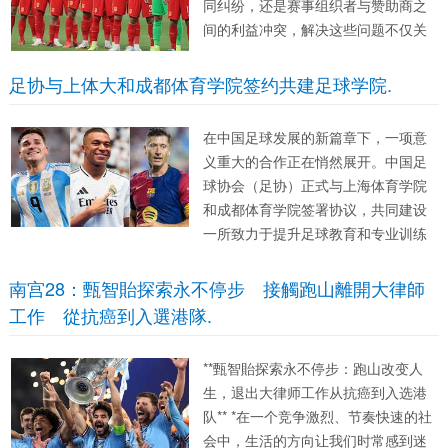
同纠纷，还是赛事组织者与赞助商之
间的利益冲突，解决这些问题不仅关
乎各方权益，也关系到体育行业的整
体健全发展。“死磕”体育纠纷痛点的*
足协与上体大和成都体育学院签约共建足球学院.
体育仲裁*，正是在这样的背景下应运
而生，成为解决体育争议...
在中国足球发展的新篇章下，一项意
义重大的合作正在悄然展开。中国足
球协会（足协）正式与上海体育学院
和成都体育学院签署协议，共同建设
一所致力于提升足球教育和专业训练
的新型足球学院NG28。这一举措不仅
标志着中国足球教育模式的创新，更
南宫28：甄智貽探索永不停步 接觸跑山離開大律師
预示着足球人才培养将迈入一个新的
工作 從抗癌到入選港隊.
阶段。 **打造卓越的足球教育平台...
**甄智貽探索永不停步：跑山改变人
生，退出大律师工作从抗癌到入选港
队** *在一个竞争激烈、节奏快速的社
会中，生活的方向让我们时常感到迷