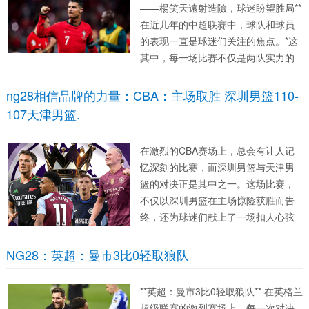
——楊笑天遠射造險，球迷盼望胜局**
在近几年的中超联赛中，球队和球员
的表现一直是球迷们关注的焦点。*这
其中，每一场比赛不仅是两队实力的
较量，更是队员个人技艺的展示。*在
中超第12轮的比赛中，滄州雄獅主场
ng28相信品牌的力量：CBA：主场取胜 深圳男篮110-
迎战上海海港，双方以0-0握手言和。
107天津男篮.
然而，楊笑天的...
在激烈的CBA赛场上，总会有让人记
忆深刻的比赛，而深圳男篮与天津男
篮的对决正是其中之一。这场比赛，
不仅以深圳男篮在主场惊险获胜而告
终，还为球迷们献上了一场扣人心弦
的精彩纷呈。本文将深入剖析这场比
赛的关键战况及其影响。 **深圳男篮
NG28：英超：曼市3比0轻取狼队
主场获胜：实现复仇与信心重塑** 经
过一场激烈的拉锯战，深...
**英超：曼市3比0轻取狼队** 在英格兰
超级联赛的激烈赛场上，每一次对决