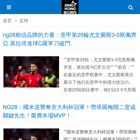
首页
足球
ng28相信品牌的力量：意甲第25輪尤文圖斯3-0斯佩齊
亞 莫拉塔進球C羅單刀破門.
**意甲第25轮：尤文图斯3-0完胜斯佩
齐亚，莫拉塔与C罗立功** **前言：**
在最近的意甲联赛中，尤文图斯再次
展示了他们在意甲中的强大统治力。
在第25轮的比赛中，他们以3-0大胜斯
佩齐亚。尤文图斯不仅在比赛中展现
了出色的团队协作能力，前锋阿尔瓦
NG28：國米逆襲奪意大利杯冠軍！勞塔羅梅開二度成
罗·莫拉塔和C罗的傲人表现让观众印
關鍵先生！榮膺本場MVP！.
象深刻。本...
**國米逆襲奪意大利杯冠軍！勞塔羅梅
開二度成關鍵先生！榮膺本場MVP！**