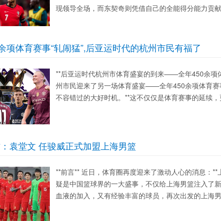
现领导全场，而东契奇则凭借自己的全能得分能力贡献**31
0余项体育赛事“轧闹猛”,后亚运时代的杭州市民有福了
**后亚运时代杭州市体育盛宴的到来——全年450余项
州市民迎来了另一场体育盛宴——全年450余项体育
不容错过的大好时机。**这不仅仅是体育赛事的延续，
：袁堂文 任骏威正式加盟上海男篮
**前言** 近日，体育圈再度迎来了激动人心的消息：
疑是中国篮球界的一大盛事，不仅给上海男篮注入了新
血液的加入，又有经验丰富的球员，再次出发的上海男篮令人