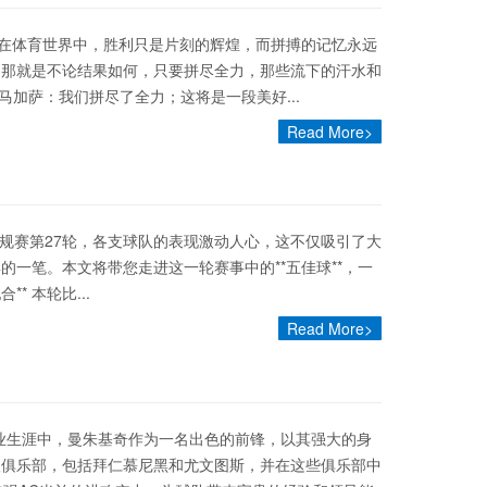
* 在体育世界中，胜利只是片刻的辉煌，而拼搏的记忆永远
，那就是不论结果如何，只要拼尽全力，那些流下的汗水和
“马加萨：我们拼尽了全力；这将是一段美好...
Read More>
BA常规赛第27轮，各支球队的表现激动人心，这不仅吸引了大
的一笔。本文将带您走进这一轮赛事中的**五佳球**，一
* 本轮比...
Read More>
业生涯中，曼朱基奇作为一名出色的前锋，以其强大的身
级俱乐部，包括拜仁慕尼黑和尤文图斯，并在这些俱乐部中