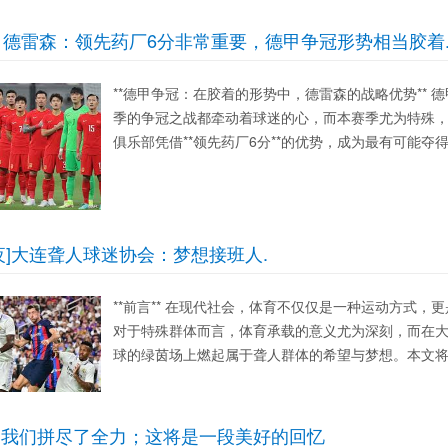
：德雷森：领先药厂6分非常重要，德甲争冠形势相当胶着
**德甲争冠：在胶着的形势中，德雷森的战略优势** 
季的争冠之战都牵动着球迷的心，而本赛季尤为特殊
俱乐部凭借**领先药厂6分**的优势，成为最有可能夺
夜]大连聋人球迷协会：梦想接班人.
**前言** 在现代社会，体育不仅仅是一种运动方式
对于特殊群体而言，体育承载的意义尤为深刻，而在大
球的绿茵场上燃起属于聋人群体的希望与梦想。本文将深
：我们拼尽了全力；这将是一段美好的回忆