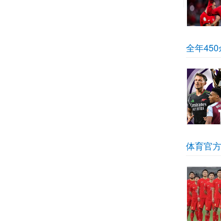
全年45
体育官方