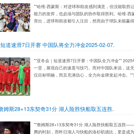
**哈维-西蒙斯：对进球和助攻感到满意，但没能取胜
能力的发挥，也必须与团队的协作取得胜利。哈维-西
突出，进球和助攻都引人注目，然而由于球队未能赢得胜
道速滑7日开赛 中国队将全力冲金2025-02-07.
**亚冬会｜短道速滑7日开赛：中国队全力冲金** 20
一堂，展现自己的速度与技巧。而对中国队来说，这
仅目标明确，而且充满信心，全力向金牌发起冲击。**短
：詹姆斯28+13东契奇31分 湖人险胜快船取五连胜.
**詹姆斯28+13东契奇31分 湖人险胜快船取五连胜
腾的时刻，而昨日湖人与快船的洛杉矶德比，更是成为球迷