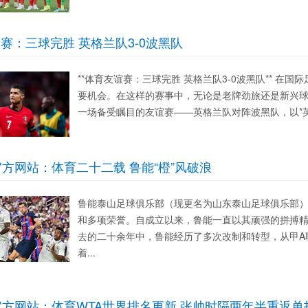
赛：三球完胜 英格兰队3-0波黑队
**体育友谊赛：三球完胜 英格兰队3-0波黑队** 
要机会。在这样的赛事中，无论是老牌劲旅还是新兴
一场备受瞩目的友谊赛——英格兰队对阵波黑队，以*英格
官方网站：体育二十二载 鲁能“橙”风破浪
鲁能泰山足球俱乐部（现更名为山东泰山足球俱乐部
和多项荣誉。自成立以来，鲁能一直以其顽强的拼搏精
去的二十余年中，鲁能经历了多次改制和转型，从甲A
着...
官方网站：体育WTA世界排名更新 张帅时隔两年半重返单打