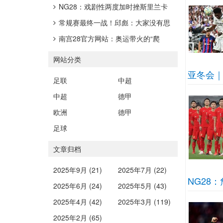
年球票外，下赛季季票价格上涨约5%.
NG28：戏剧性两度加时挫斯里兰卡
我国英式女篮队重夺亚洲冠军.
常规赛最终一战！邱彪：大家没有思
想包袱，到场上去拼搏就行了.
南宫28官方网站：奥运带火的“爬
墙”“蹭地”，能火到明年吗？ ｜ 行业观
网站分类
察.
亚冬会｜短
足联
中超
中超
德甲
欧洲
德甲
足球
文章归档
2025年9月 (21)
2025年7月 (22)
NG28
2025年6月 (24)
2025年5月 (43)
2025年4月 (42)
2025年3月 (119)
2025年2月 (65)