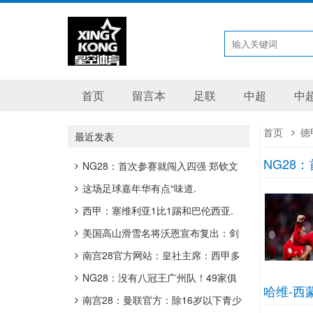
首页
留言本
足联
中超
中
首页
德
最近发表
NG28
NG28：首次参赛就闯入四强 郑钦文
创造历史央视新闻客户端.
这场足球嘉年华有点“味道.
西甲：塞维利亚1比1踢和巴伦西亚.
美国高山滑雪名将沃恩宣布复出：剑
指2026年冬奥会2025-02-06.
南宫28官方网站：皇社主席：西甲多
支球队要打欧战，赛程众口难调，确实
NG28：没有八冠王广州队！49家俱
哈维-西
不好排.
乐部获足协准入资格中新体坛.
南宫28：曼联官方：除16岁以下青少