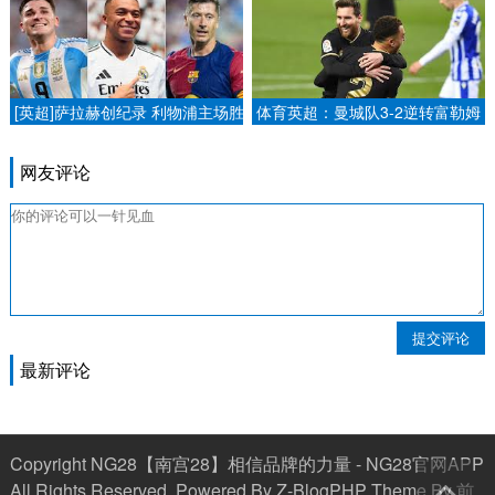
[英超]萨拉赫创纪录 利物浦主场胜
体育英超：曼城队3-2逆转富勒姆
热刺.
队 距榜首还差1分
网友评论
提交评论
最新评论
Copyright NG28【南宫28】相信品牌的力量 - NG28官网APP
All Rights Reserved. Powered By
Z-BlogPHP
Theme By
前