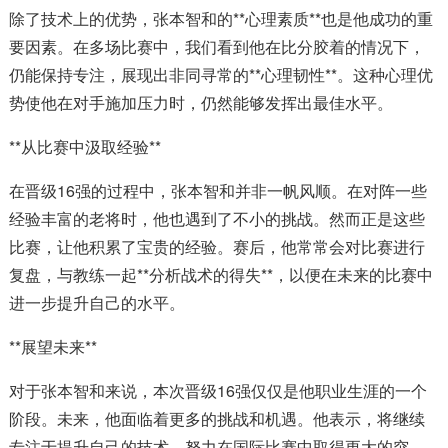
除了技术上的优势，张本智和的**心理素质**也是他成功的重
要因素。在多场比赛中，我们看到他在比分胶着的情况下，
仍能保持专注，展现出非同寻常的**心理韧性**。这种心理优
势使他在对手施加压力时，仍然能够发挥出最佳水平。
**从比赛中汲取经验**
在晋级16强的过程中，张本智和并非一帆风顺。在对阵一些
经验丰富的老将时，他也遇到了不小的挑战。然而正是这些
比赛，让他积累了宝贵的经验。赛后，他常常会对比赛进行
复盘，与教练一起**分析战术的得失**，以便在未来的比赛中
进一步提升自己的水平。
**展望未来**
对于张本智和来说，本次晋级16强仅仅是他职业生涯的一个
阶段。未来，他面临着更多的挑战和机遇。他表示，将继续
专注于提升自己的技术，努力在国际比赛中取得更大的突