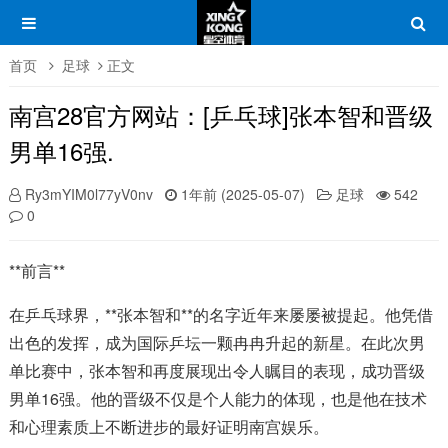
首页
足球
正文
南宫28官方网站：[乒乓球]张本智和晋级
男单16强.
Ry3mYIM0l77yV0nv
1年前 (2025-05-07)
足球
542
0
**前言**
在乒乓球界，**张本智和**的名字近年来屡屡被提起。他凭借
出色的发挥，成为国际乒坛一颗冉冉升起的新星。在此次男
单比赛中，张本智和再度展现出令人瞩目的表现，成功晋级
男单16强。他的晋级不仅是个人能力的体现，也是他在技术
和心理素质上不断进步的最好证明南宫娱乐。