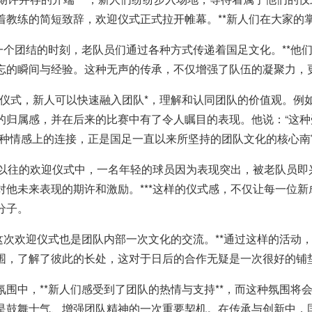
着教练的简短致辞，欢迎仪式正式拉开帷幕。**新人们在大家的
样一个团结的时刻，老队员们通过各种方式传递着国足文化。**
忘的瞬间与经验。这种无声的传承，不仅增强了队伍的凝聚力，
一仪式，新人可以快速融入团队*，理解和认同团队的价值观。例
的归属感，并在后来的比赛中有了令人瞩目的表现。他说：“这
这种情感上的连接，正是国足一直以来所坚持的团队文化的核心南
如在以往的欢迎仪式中，一名年轻的球员因为表现突出，被老队员即
对他未来表现的期许和激励。***这样的仪式感，不仅让每一位
分子。
，这次欢迎仪式也是团队内部一次文化的交流。**通过这样的活
围，了解了彼此的长处，这对于日后的合作无疑是一次很好的铺
氛围中，**新人们感受到了团队的热情与支持**，而这种氛围
是鼓舞士气、增强团队精神的一次重要契机。在传承与创新中，