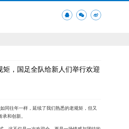
规矩，国足全队给新人们举行欢迎
仪式如同往年一样，延续了我们熟悉的老规矩，但又
传承和创新。
的仪式。这不仅是一次欢迎会，更是一场情感与团结的