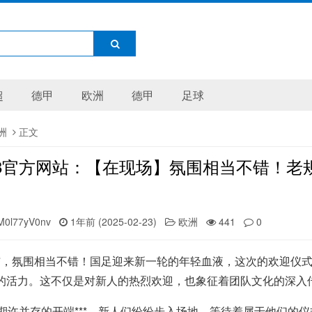
超
德甲
欧洲
德甲
足球
洲
正文
8官方网站：【在现场】氛围相当不错！老
M0l77yV0nv
1年前 (2025-02-23)
欧洲
441
0
场**，氛围相当不错！国足迎来新一轮的年轻血液，这次的欢迎
的活力。这不仅是对新人的热烈欢迎，也象征着团队文化的深入
张与期许并存的开端***，新人们纷纷步入场地，等待着属于他们